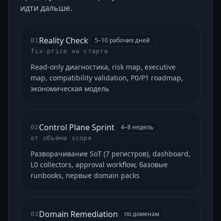
идти дальше.
Reality Check
5–10 рабочих дней
01
fix-price на старте
Read-only диагностика, risk map, executive
map, compatibility validation, P0/P1 roadmap,
экономическая модель
Control Plane Sprint
4–8 недель
02
от объёма scope
Разворачивание SoT (7 регистров), dashboard,
L0 collectors, approval workflow, базовые
runbooks, первые domain packs
Domain Remediation
по доменам
03