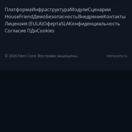
Платформа
Инфраструктура
Модули
Сценарии
HouseFriend
Демо
Безопасность
Внедрение
Контакты
Лицензия (EULA)
Оферта
SLA
Конфиденциальность
Согласие ПДн
Cookies
©
2026
Nero Core. Все права защищены.
nerocore.ru