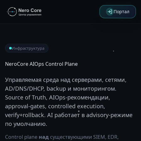
Перейти к содержимому
Портал
Инфраструктура
NeroCore AIOps Control Plane
Управляемая среда над серверами, сетями,
AD/DNS/DHCP, backup и мониторингом.
Source of Truth, AIOps-рекомендации,
approval-gates, controlled execution,
verify+rollback. AI работает в advisory-режиме
по умолчанию.
Control plane
над
существующими SIEM, EDR,